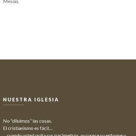
Mesías.
NUESTRA IGLESIA
No “diluimos” las cosas.
El cristianismo es fácil…
…cuando usted quita sus parámetros, oscurece su enfoque y