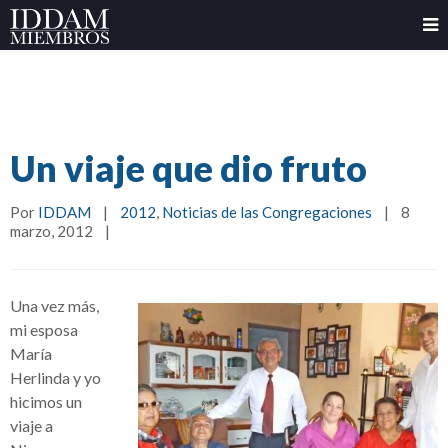
Un viaje que dio fruto
Por 
IDDAM
|
2012
, 
Noticias de las Congregaciones
|
8 
marzo, 2012    
|
Una vez más,
mi esposa
María
Herlinda y yo
hicimos un
viaje a