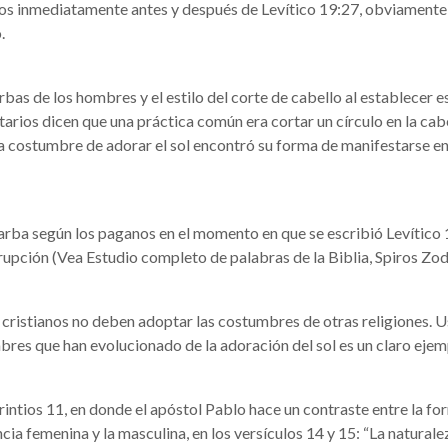
sículos inmediatamente antes y después de Levítico 19:27, obviamen
.
bas de los hombres y el estilo del corte de cabello al establecer est
arios dicen que una práctica común era cortar un círculo en la cabez
a costumbre de adorar el sol encontró su forma de manifestarse en 
rba según los paganos en el momento en que se escribió Levítico 
rrupción (Vea Estudio completo de palabras de la Biblia, Spiros Zod
os cristianos no deben adoptar las costumbres de otras religiones.
res que han evolucionado de la adoración del sol es un claro ejem
intios 11, en donde el apóstol Pablo hace un contraste entre la for
cia femenina y la masculina, en los versículos 14 y 15: “La naturale