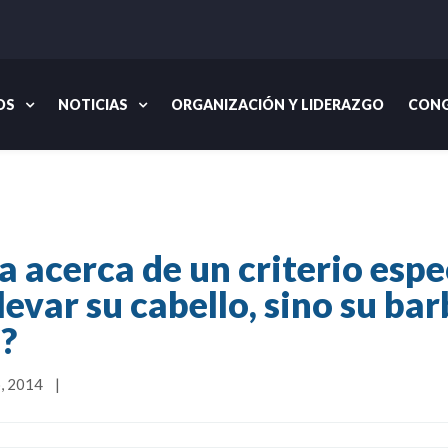
OS
NOTICIAS
ORGANIZACIÓN Y LIDERAZGO
CONG
co 19:27 habla acerca de un criterio específico por el cual el hombre no só
 acerca de un criterio espec
evar su cabello, sino su ba
?
 2014    
|