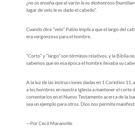
¿no os enseña que al varón le es deshonroso (humillant
lugar de velo le es dado el cabello”.
Cuando dice “velo” Pablo implica que el largo del cabel
era vergonzoso para el hombre.
“Corto” y “largo” son términos relativos, y la Biblia n
sabemos que en esa época el hombre llevaba su cabell
A la luz de las instrucciones dadas en 1 Corintios 11
a los hombres en nuestra Iglesia a mantener el corte 
comentarios en el Nuevo Testamento acerca de la bar
sea un ejemplo para otros. Dios nos permite manifes
—Por Cecil Maranville