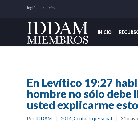
Inglés
-
Francés
INICIO
RECURS
Inicio
De Común Acuerdo
2014
En Levíti
usted explicarme esto?
En Levítico 19:27 habla
hombre no sólo debe ll
usted explicarme esto
Por 
IDDAM
|
2014
, 
Contacto personal
|
31 mayo,