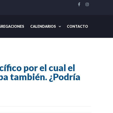
REGACIONES
CALENDARIOS
CONTACTO
lo debe llevar su cabello, sino su barba también. ¿Podría
ífico por el cual el
rba también. ¿Podría