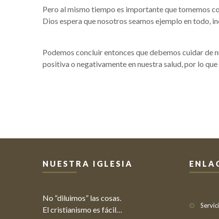
Pero al mismo tiempo es importante que tomemos conc
Dios espera que nosotros seamos ejemplo en todo, inc
Podemos concluir entonces que debemos cuidar de nue
positiva o negativamente en nuestra salud, por lo que 
NUESTRA IGLESIA
ENLA
No “diluimos” las cosas.
Servic
El cristianismo es fácil…