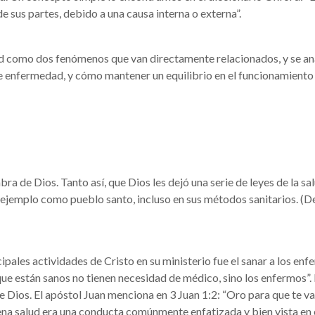
 sus partes, debido a una causa interna o externa”.
d como dos fenómenos que van directamente relacionados, y se anal
de enfermedad, y cómo mantener un equilibrio en el funcionamient
ra de Dios. Tanto así, que Dios les dejó una serie de leyes de la sa
 ejemplo como pueblo santo, incluso en sus métodos sanitarios. (D
ipales actividades de Cristo en su ministerio fue el sanar a los en
os que están sanos no tienen necesidad de médico, sino los enfermos”.
de Dios. El apóstol Juan menciona en 3 Juan 1:2: “Oro para que te v
uena salud era una conducta comúnmente enfatizada y bien vista e