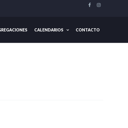
REGACIONES
CALENDARIOS
CONTACTO
De Común Acuerdo
2018
El cristiano y la salud