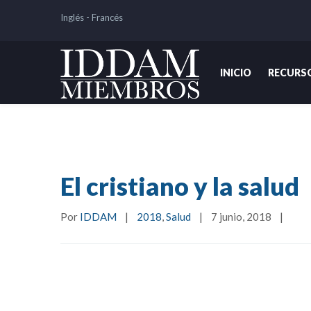
Inglés
-
Francés
INICIO
RECURS
El cristiano y la salud
Por 
IDDAM
|
2018
, 
Salud
|
7 junio, 2018    
|