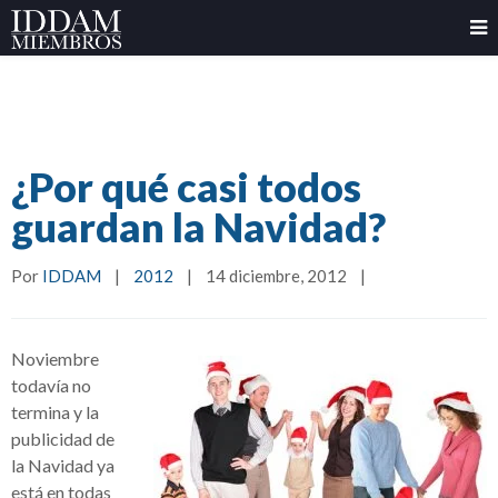
¿Por qué casi todos
guardan la Navidad?
Por 
IDDAM
|
2012
|
14 diciembre, 2012    
|
Noviembre
todavía no
termina y la
publicidad de
la Navidad ya
está en todas