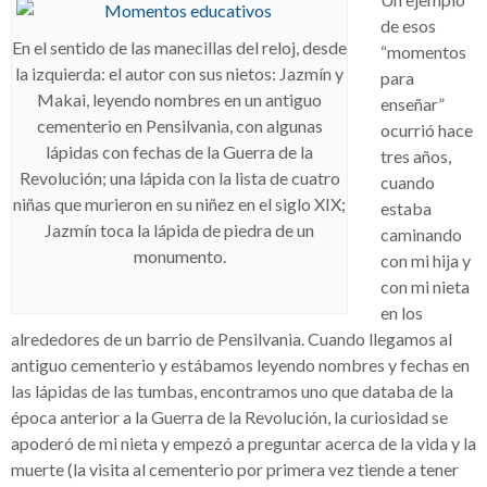
de esos
En el sentido de las manecillas del reloj, desde
“momentos
la izquierda: el autor con sus nietos: Jazmín y
para
Makai, leyendo nombres en un antiguo
enseñar”
cementerio en Pensilvania, con algunas
ocurrió hace
lápidas con fechas de la Guerra de la
tres años,
Revolución; una lápida con la lista de cuatro
cuando
niñas que murieron en su niñez en el siglo XIX;
estaba
Jazmín toca la lápida de piedra de un
caminando
monumento.
con mi hija y
con mi nieta
en los
alrededores de un barrio de Pensilvania. Cuando llegamos al
antiguo cementerio y estábamos leyendo nombres y fechas en
las lápidas de las tumbas, encontramos uno que databa de la
época anterior a la Guerra de la Revolución, la curiosidad se
apoderó de mi nieta y empezó a preguntar acerca de la vida y la
muerte (la visita al cementerio por primera vez tiende a tener