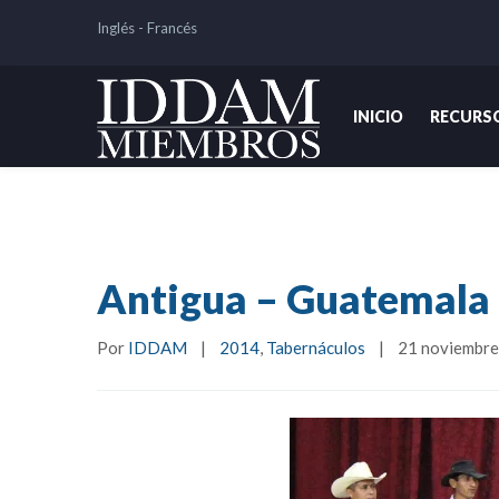
Inglés
-
Francés
INICIO
RECURS
Antigua – Guatemala
Por 
IDDAM
|
2014
, 
Tabernáculos
|
21 noviembre,