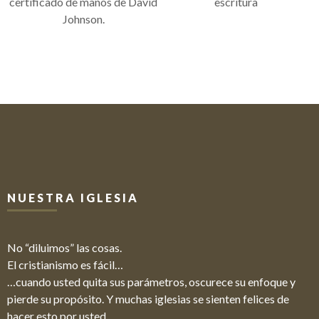
certificado de manos de David
escritura
Johnson.
NUESTRA IGLESIA
No “diluimos” las cosas.
El cristianismo es fácil…
…cuando usted quita sus parámetros, oscurece su enfoque y
pierde su propósito. Y muchas iglesias se sienten felices de
hacer esto por usted.