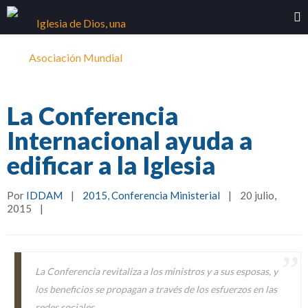
La Conferencia
Internacional ayuda a
edificar a la Iglesia
Por 
IDDAM
|
2015
, 
Conferencia Ministerial
|
20 julio, 
2015    
|
La Conferencia revitaliza a los ministros y a sus esposas, y
los beneficios se propagan a través de los esfuerzos en las
redes sociales.