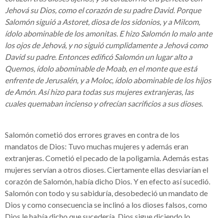
Jehová su Dios, como el corazón de su padre David. Porque
Salomón siguió a Astoret, diosa de los sidonios, y a Milcom,
ídolo abominable de los amonitas. E hizo Salomón lo malo ante
los ojos de Jehová, y no siguió cumplidamente a Jehová como
David su padre. Entonces edificó Salomón un lugar alto a
Quemos, ídolo abominable de Moab, en el monte que está
enfrente de Jerusalén, y a Moloc, ídolo abominable de los hijos
de Amón. Así hizo para todas sus mujeres extranjeras, las
cuales quemaban incienso y ofrecían sacrificios a sus dioses
.
Salomón cometió dos errores graves en contra de los
mandatos de Dios: Tuvo muchas mujeres y además eran
extranjeras. Cometió el pecado de la poligamia. Además estas
mujeres servían a otros dioses. Ciertamente ellas desviarían el
corazón de Salomón, había dicho Dios. Y en efecto así sucedió.
Salomón con todo y su sabiduría, desobedeció un mandato de
Dios y como consecuencia se inclinó a los dioses falsos, como
Dios le había dicho que sucedería. Dios sigue diciendo lo