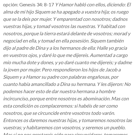
opción: Genesis 34: 8-17
Y Hamor habló con ellos, diciendo: El
alma de mi hijo Siquem se ha apegado a vuestra hija; os ruego
que se la deis por mujer. Y emparentad con nosotros; dadnos
vuestras hijas, y tomad vosotros las nuestras. Y habitad con
nosotros, porque la tierra estará delante de vosotros; morad y
negociad en ella, y tomad en ella posesión. Siquem también
dijo al padre de Dina y a los hermanos de ella: Halle yo gracia
en vuestros ojos, y daré lo que me dijereis. Aumentad a cargo
mío mucha dote y dones, y yo daré cuanto me dijereis; y dadme
la joven por mujer. Pero respondieron los hijos de Jacob a
Siquem y a Hamor su padre con palabras engañosas, por
cuanto había amancillado a Dina su hermana. Y les dijeron: No
podemos hacer esto de dar nuestra hermana a hombre
incircunciso, porque entre nosotros es abominación. Mas con
esta condición os complaceremos: si habéis de ser como
nosotros, que se circuncide entre vosotros todo varón.
Entonces os daremos nuestras hijas, y tomaremos nosotros las
vuestras; y habitaremos con vosotros, y seremos un pueblo.
Mas si no nos prestareis oído para circuncidaros, tomaremos