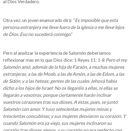
al Dios Verdadero.
Otra vez, un joven enamorado dirá: “
Es imposible que esta
persona extranjera me lleve fuera de la iglesia o me lleve lejos
de Dios. Eso no sucederá conmigo
.”
Pero al analizar la experiencia de Salomón deberíamos
reflexionar mas en lo que Dios dice: 1 Reyes 11: 1-8
Pero el rey
Salomón amó, además de la hija de Faraón, a muchas mujeres
extranjeras; a las de Moab, a las de Amón, a las de Edom, a las
de Sidón, y a las heteas; gentes de las cuales Jehová había
dicho a los hijos de Israel: No os llegaréis a ellas, ni ellas se
llegarán a vosotros; porque ciertamente harán inclinar
vuestros corazones tras sus dioses. A éstas, pues, se juntó
Salomón con amor. Y tuvo setecientas mujeres reinas y
trescientas concubinas; y sus mujeres desviaron su corazón. Y
cuando Salomón era ya viejo, sus mujeres inclinaron su
corazón tras dioses ajenos, y su corazón no era perfecto con