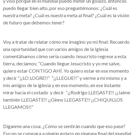
y vivo porque en el mundial puedo meter un golazo, entonces
puedo llegar bien alto, por eso preguntémonos: ¿Cuál es
nuestra meta? ¿Cuál es nuestra meta al final? ¿Cuál es la visión
de futuro que debemos tener?
Voy a tratar de relatar cómo me imagino yo mi final: Recuerdo
una oportunidad que con varios amigos de la Iglesia
comentábamos cómo sería cuando Jesucristo regrese a esta
tierra, decíamos: “Cuando llegue Jesucristo y yo me salve,
quiero estar CONTIGO AHÍ. Yo quiero estar en ese momento
y decir “¡¡LO LOGRE!!” “¡¡LLEGUE!!” y verme a mí mismo y a
mis amigos de la iglesia y en ese momento, en ese instante
mirar hacia el costado y decir “¡¡Rodrigo LLEGASTE!! ¡¡Jaime
también LLEGASTE!! ¡¡Ginno LLEGASTE!! ¡¡CHIQUILLOS
LLEGAMOS!!”
Díganme una cosa: ¿Cómo se sentirán cuando que eso pase?
Eso no se compara a ningún golazo en ninguna final del mundial