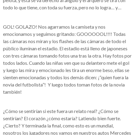
pelota, y ésta se va derecho al ángulo y el arquero se tira con
todo lo que tiene, con toda su fuerza, pero no lo logra… y…
GOL! GOLAZO! Nos agarramos la camiseta y nos
emocionamos y seguimos gritando: GOOOOOOL!!!! Todas
las cámaras nos miran y los flashes de las cámaras de todo el
público iluminan el estadio. El estadio está lleno de japoneses
con tres cámaras tomando fotos una tras la otra. Hay fotos por
todos lados. Cuando las niñas ven que su delantero mete el gol
y luego las mira y emocionado les tira un enorme beso, ellas se
sienten emocionadas y todos los demás dicen: ¡”quien fuera la
novia del futbolista”! Y luego todos toman fotos de la novia
también!
¿Cómo se sentirían si este fuera un relato real? ¿Cómo se
sentirían? El corazón ¿cómo estaría? Latiendo bien fuerte.
¿Cierto? Y terminada la final, como esto es un mundial,
nosotros los jugadores nos vamos en nuestros autos Mercedes