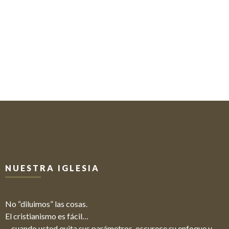
NUESTRA IGLESIA
No “diluimos” las cosas.
El cristianismo es fácil…
…cuando usted quita sus parámetros, oscurece su enfoque y