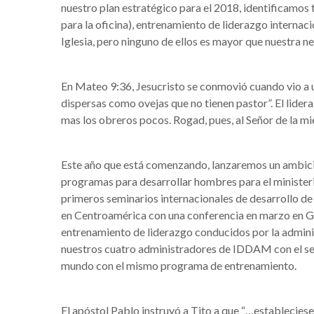
nuestro plan estratégico para el 2018, identificamos
para la oficina), entrenamiento de liderazgo interna
Iglesia, pero ninguno de ellos es mayor que nuestra ne
En Mateo 9:36, Jesucristo se conmovió cuando vio a u
dispersas como ovejas que no tienen pastor”. El lidera
mas los obreros pocos. Rogad, pues, al Señor de la mie
Este año que está comenzando, lanzaremos un ambicio
programas para desarrollar hombres para el minister
primeros seminarios internacionales de desarrollo
en Centroamérica con una conferencia en marzo en Gua
entrenamiento de liderazgo conducidos por la admini
nuestros cuatro administradores de IDDAM con el seño
mundo con el mismo programa de entrenamiento.
El apóstol Pablo instruyó a Tito a que “…estableciese