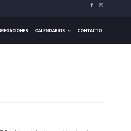
REGACIONES
CALENDARIOS
CONTACTO
Cartas del Presidente
Miembros 04 de enero, 2018