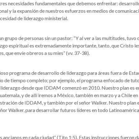
 tres necesidades fundamentales que debemos enfrentar: desarrollo
cional y la expansión de nuestros esfuerzos en medios de comunicac
cesidad de liderazgo ministerial.
n grupo de personas sin un pastor: “Y al ver a las multitudes, tu
zgo espiritual es extremadamente importante, tanto, que Cristo les 
s, que envíe obreros a su mies” (vv. 37-38).
so programa de desarrollo de liderazgo para áreas fuera de Esta
io de tiempo completo; por ejemplo, el programa enfocado de tuto
 de liderazgo desde que IDDAM comenzó en 2010. Nuestro plan es
temala, y de allí iremos a México, también en marzo y a Chile en 
stración de IDDAM, y también por el señor Walker. Nuestro plan 
r Walker, para desarrollar futuros líderes en todo Latinoamérica. 
s ancianos en cada ciudad” (Tito 1:5). Estas instrucciones fueron d