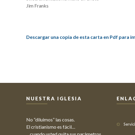
Jim Franks
Descargar una copia de esta carta en Pdf para i
NUESTRA IGLESIA
ENLA
No “diluimos” las cosas.
Servic
El cristianismo es fácil…
…cuando usted quita sus parámetros,