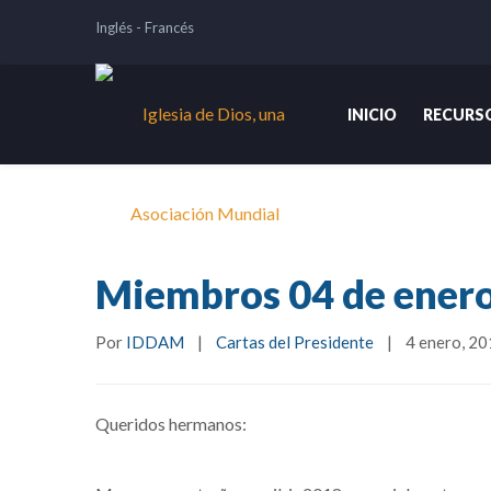
Inglés
-
Francés
INICIO
RECURS
Miembros 04 de enero
Por 
IDDAM
|
Cartas del Presidente
|
4 enero, 201
Queridos hermanos: