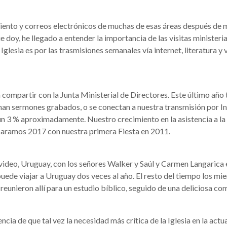
nto y correos electrónicos de muchas de esas áreas después de mi v
 doy, he llegado a entender la importancia de las visitas minister
 Iglesia es por las trasmisiones semanales vía internet, literatura 
compartir con la Junta Ministerial de Directores. Este último año 
uchan sermones grabados, o se conectan a nuestra transmisión por 
 un 3 % aproximadamente. Nuestro crecimiento en la asistencia a la 
aramos 2017 con nuestra primera Fiesta en 2011.
ideo, Uruguay, con los señores Walker y Saúl y Carmen Langarica e
 puede viajar a Uruguay dos veces al año. El resto del tiempo los mi
reunieron allí para un estudio bíblico, seguido de una deliciosa co
ia de que tal vez la necesidad más crítica de la Iglesia en la actua