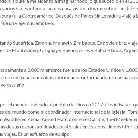
o ni siquiera me alcanzo a imaginar todo lo que sucedió en el 201
ho varios viajes internacionales para visitar a los miembros en dif
dura fui a Centroamérica. Después de Panes Sin Levadura viajé a Li
 Fue un viaje muy emotivo.
isitando Sudáfrica, Zambia, Malawi y Zimbabue. En noviembre, via
dades de Montevideo, Uruguay y Buenos Aires y Bahía Blanca, Argent
oximadamente a 2.000 miembros fuera de los Estados Unidos y 1.000 
es me envío una maravillosa notificación informándome que había vo
uvo este año.
or el mundo sirviendo al pueblo de Dios en 2017: David Baker, que v
es del mundo como el coordinador internacional de la Iglesia; Tom
 Waddle, en Kenia; Arnold Hampton, en el Caribe; Joel Meeker en 
ás de sus responsabilidades pastorales en Estados Unidos). Por s
 viajes. Es un esfuerzo de equipo.