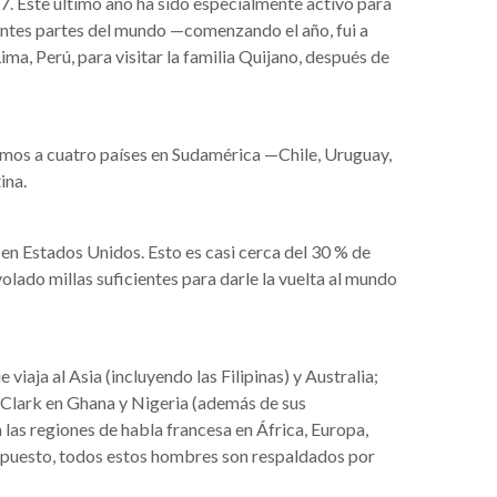
7. Este último año ha sido especialmente activo para
erentes partes del mundo —comenzando el año, fui a
ma, Perú, para visitar la familia Quijano, después de
jamos a cuatro países en Sudamérica —Chile, Uruguay,
ina.
en Estados Unidos. Esto es casi cerca del 30 % de
lado millas suficientes para darle la vuelta al mundo
iaja al Asia (incluyendo las Filipinas) y Australia;
 Clark en Ghana y Nigeria (además de sus
las regiones de habla francesa en África, Europa,
upuesto, todos estos hombres son respaldados por