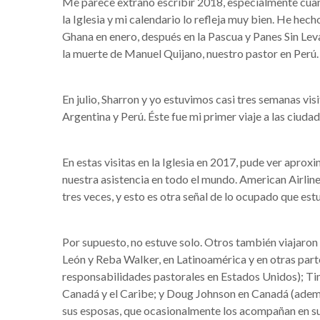
Me parece extraño escribir 2018, especialmente cuand
la Iglesia y mi calendario lo refleja muy bien. He hec
Ghana en enero, después en la Pascua y Panes Sin Leva
la muerte de Manuel Quijano, nuestro pastor en Perú.
En julio, Sharron y yo estuvimos casi tres semanas v
Argentina y Perú. Éste fue mi primer viaje a las ciu
En estas visitas en la Iglesia en 2017, pude ver apr
nuestra asistencia en todo el mundo. American Airlin
tres veces, y esto es otra señal de lo ocupado que est
Por supuesto, no estuve solo. Otros también viajaron p
León y Reba Walker, en Latinoamérica y en otras part
responsabilidades pastorales en Estados Unidos); Tim
Canadá y el Caribe; y Doug Johnson en Canadá (adem
sus esposas, que ocasionalmente los acompañan en sus