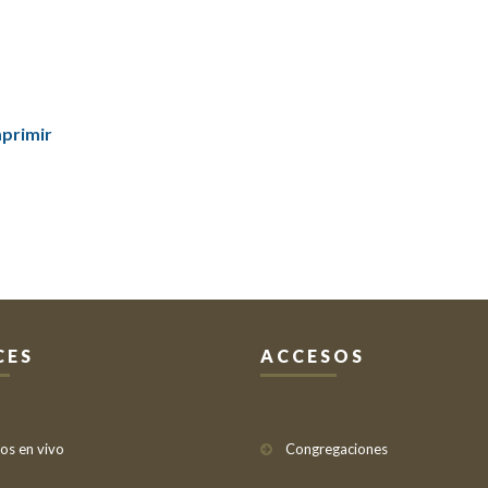
mprimir
CES
ACCESOS
ios en vivo
Congregaciones