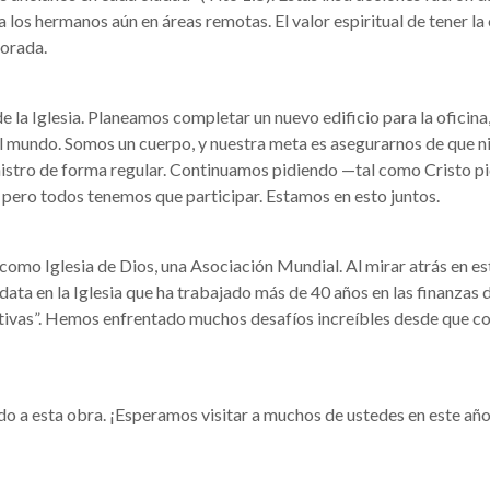
 los hermanos aún en áreas remotas. El valor espiritual de tener la 
lorada.
 la Iglesia. Planeamos completar un nuevo edificio para la oficina
l mundo. Somos un cuerpo, y nuestra meta es asegurarnos de que ni
istro de forma regular. Continuamos pidiendo —tal como Cristo pid
a, pero todos tenemos que participar. Estamos en esto juntos.
omo Iglesia de Dios, una Asociación Mundial. Al mirar atrás en es
ta en la Iglesia que ha trabajado más de 40 años en las finanzas de
tivas”. Hemos enfrentado muchos desafíos increíbles desde que 
do a esta obra. ¡Esperamos visitar a muchos de ustedes en este año