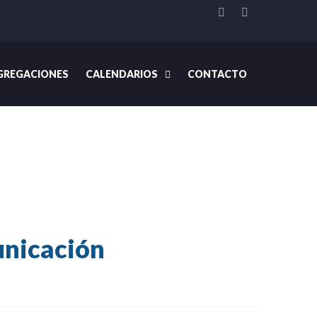
REGACIONES
CALENDARIOS
CONTACTO
07 Enero 2016: Un gran año para Medios de Comunicación
unicación