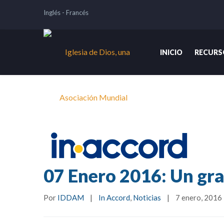
Inglés
-
Francés
INICIO
RECURS
07 Enero 2016: Un gr
Por 
IDDAM
|
In Accord
, 
Noticias
|
7 enero, 2016  