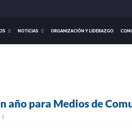
OS
NOTICIAS
ORGANIZACIÓN Y LIDERAZGO
CONG
Inicio
Noticias
In Accord
an año para Medios de Com
  
|