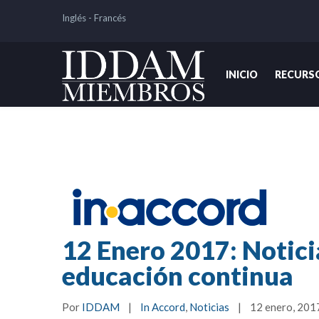
Inglés
-
Francés
INICIO
RECURS
12 Enero 2017: Notici
educación continua
Por 
IDDAM
|
In Accord
, 
Noticias
|
12 enero, 2017 