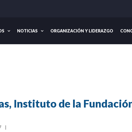
OS
NOTICIAS
ORGANIZACIÓN Y LIDERAZGO
CONG
Inicio
Noticias
In Accord
12 Enero 2017: Noticias, I
as, Instituto de la Fundaci
   
|