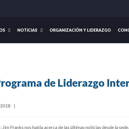
OS
NOTICIAS
ORGANIZACIÓN Y LIDERAZGO
CONG
Inicio
Noticias
In Accord
29 Noviembre 2018: Programa 
rograma de Liderazgo Intern
2018    
|
Jim Franks nos habla acerca de las últimas noticias desde la sede.