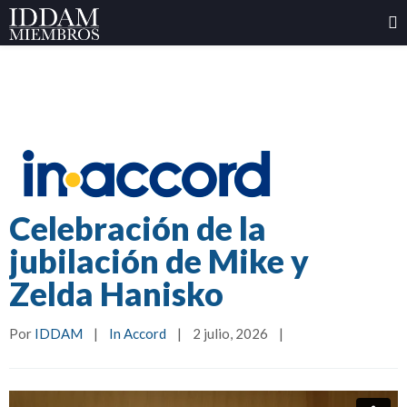
Celebración de la
jubilación de Mike y
Zelda Hanisko
Por 
IDDAM
|
In Accord
|
2 julio, 2026    
|