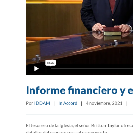
Informe financiero y 
Por 
IDDAM
|
In Accord
|
4 noviembre, 2021    
|
El tesorero de la Iglesia, el señor Britton Taylor ofr
detalles del proceso para el presupuesto.