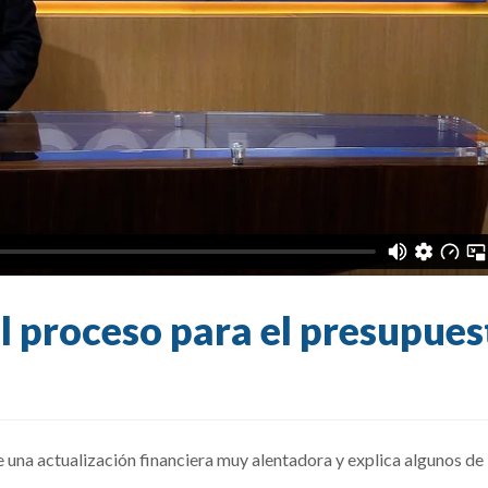
el proceso para el presupues
ece una actualización financiera muy alentadora y explica
algunos de 