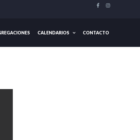
REGACIONES
CALENDARIOS
CONTACTO
In Accord
Jubilación de Bill Jahns y noticias del FAI