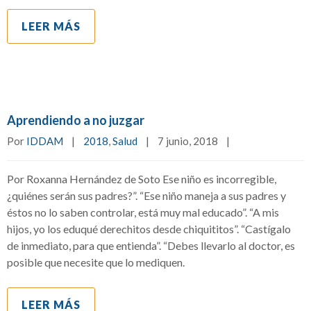
LEER MÁS
Aprendiendo a no juzgar
Por 
IDDAM
|
2018
, 
Salud
|
7 junio, 2018    
|
Por Roxanna Hernández de Soto Ese niño es incorregible,
¿quiénes serán sus padres?”. “Ese niño maneja a sus padres y
éstos no lo saben controlar, está muy mal educado”. “A mis
hijos, yo los eduqué derechitos desde chiquititos”. “Castígalo
de inmediato, para que entienda”. “Debes llevarlo al doctor, es
posible que necesite que lo mediquen.
LEER MÁS