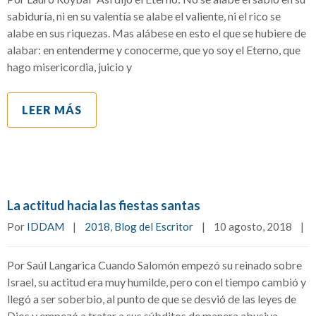
sabiduría, ni en su valentía se alabe el valiente, ni el rico se
alabe en sus riquezas. Mas alábese en esto el que se hubiere de
alabar: en entenderme y conocerme, que yo soy el Eterno, que
hago misericordia, juicio y
LEER MÁS
La actitud hacia las fiestas santas
Por 
IDDAM
|
2018
, 
Blog del Escritor
|
10 agosto, 2018    
|
Por Saúl Langarica Cuando Salomón empezó su reinado sobre
Israel, su actitud era muy humilde, pero con el tiempo cambió y
llegó a ser soberbio, al punto de que se desvió de las leyes de
Dios y empezó a tratar a sus súbditos de manera abusiva.