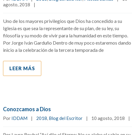
agosto, 2018    
|
Uno de los mayores privilegios que Dios ha concedido a su
Iglesia es que sea la representante de su plan, de su ley, su
filosofía y su modo de vivir para la humanidad en este tiempo.
Por Jorge Iván Garduño Dentro de muy poco estaremos dando
inicio a la celebración de la tercera temporada de
LEER MÁS
Conozcamos a Dios
Por 
IDDAM
|
2018
, 
Blog del Escritor
|
10 agosto, 2018    
|
Por Lauro Roybal “Así dijo el Eterno: No se alabe el sabio en su